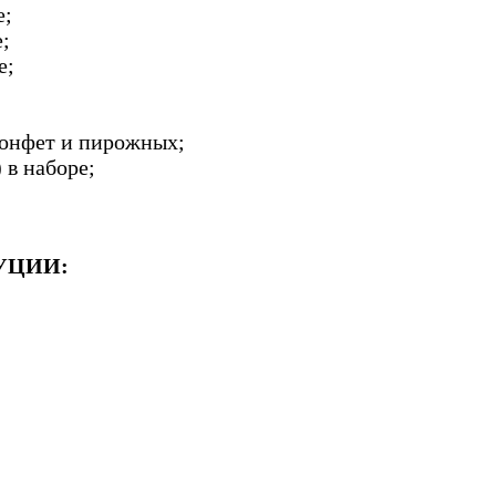
е;
;
е;
конфет и пирожных;
 в наборе;
УЦИИ: