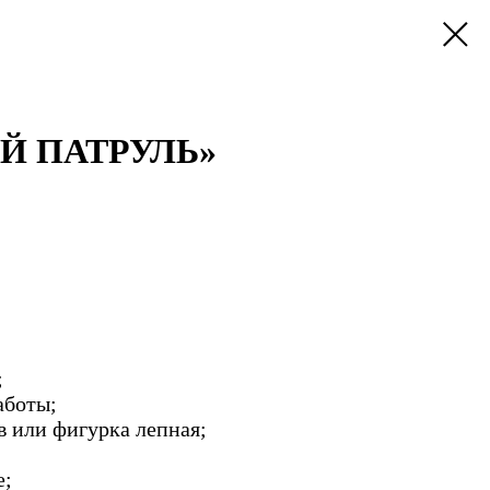
Й ПАТРУЛЬ»
;
аботы;
в или фигурка лепная;
е;